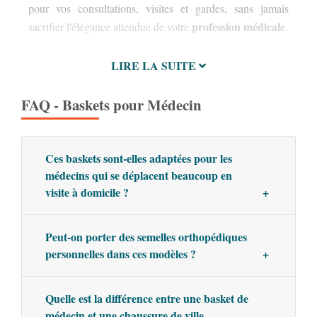
mar
pour vos consultations, visites et gardes, sans jamais
méd
profession médicale
sacrifier l'élégance attendue de votre
.
LIRE LA SUITE
FAQ - Baskets pour Médecin
Ces baskets sont-elles adaptées pour les
médecins qui se déplacent beaucoup en
visite à domicile ?
Peut-on porter des semelles orthopédiques
personnelles dans ces modèles ?
Quelle est la différence entre une basket de
médecin et une chaussure de ville