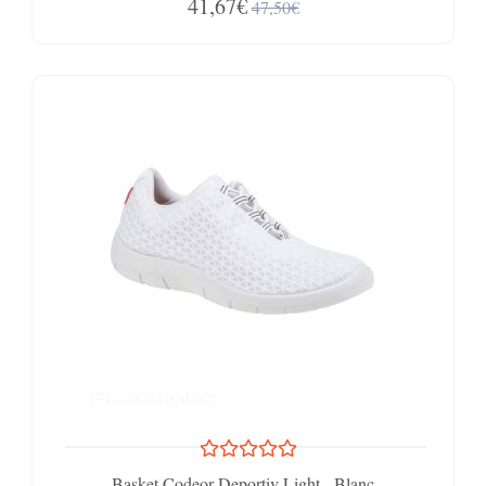
41,67€
47,50€
Basket Codeor Deportiv Light - Blanc