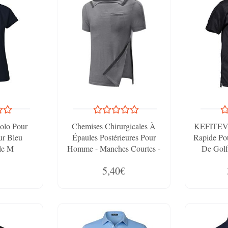
Polo Pour
Chemises Chirurgicales À
KEFITEVD
r Bleu
Épaules Postérieures Pour
Rapide Po
lle M
Homme - Manches Courtes -
De Golf
Ouverture Complète Sur Le
Manches Co
5,40€
Côté - Accès À Pression -
Vêtements