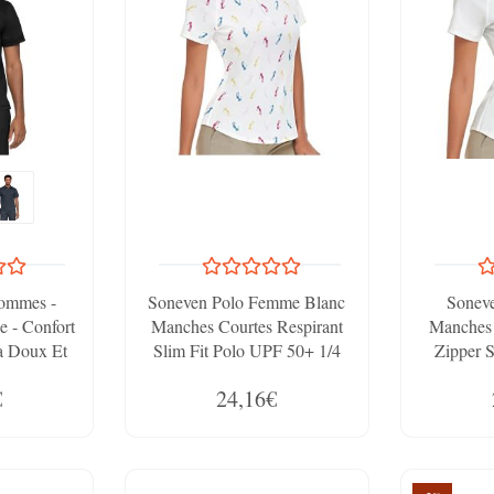
ommes -
Soneven Polo Femme Blanc
Sonev
e - Confort
Manches Courtes Respirant
Manches 
ra Doux Et
Slim Fit Polo UPF 50+ 1/4
Zipper S
herokee
Fermeture Éclair Pour Golf,
Hauts Per
€
24,16€
Sports De Plein Air Et Tennis
Polo Shir
D'Été
Manches