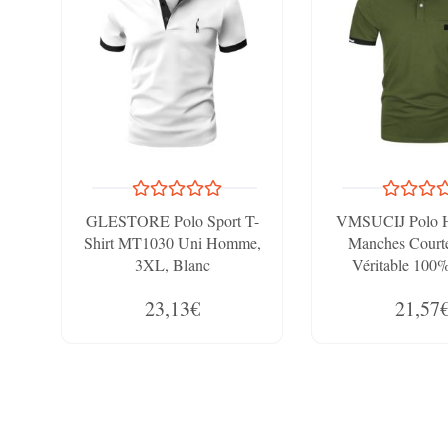
GLESTORE Polo Sport T-
VMSUCIJ Polo 
Shirt MT1030 Uni Homme,
Manches Courte
3XL, Blanc
Véritable 100
Confort Golf Ten
23,13€
21,57
Avec Poche M-3X
Armée,