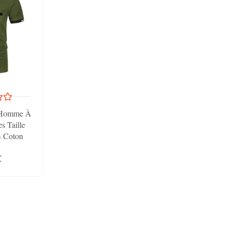
Homme À
s Taille
% Coton
nis Shirt
€
L,39 Vert
L