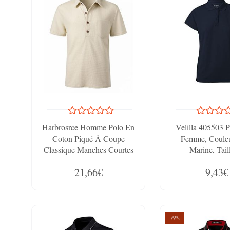
Harbrosrce Homme Polo En
Velilla 405503 
Coton Piqué À Coupe
Femme, Couleu
Classique Manches Courtes
Marine, Tai
Polos D'Été Casual Couleur
21,66€
9,43€
De Contraste Polos De Sport
Golf Tennis
-6%