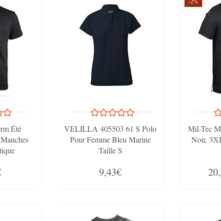
-2%
orm Été
VELILLA 405503 61 S Polo
Mil-Tec Mi
 Manches
Pour Femme Bleu Marine
Noir, 3X
tique
Taille S
€
9,43€
20