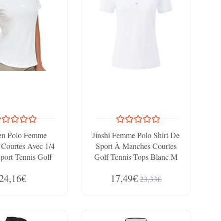
en Polo Femme
Jinshi Femme Polo Shirt De
Courtes Avec 1/4
Sport À Manches Courtes
port Tennis Golf
Golf Tennis Tops Blanc M
formance Slim Fit
24,16€
17,49€
t Femme T-Shirts À
23,33€
 Courtes Blanc L