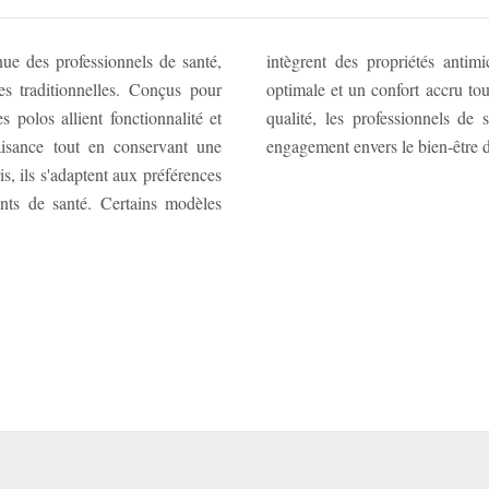
ue des professionnels de santé,
espirants, assurant une hygiène
es traditionnelles. Conçus pour
n choisissant un polo médical de
polos allient fonctionnalité et
e tenue durable qui reflète leur
 aisance tout en conservant une
engagement envers le bien-être de
s, ils s'adaptent aux préférences
ents de santé. Certains modèles