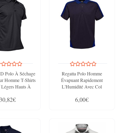
 Polo À Séchage
Regatta Polo Homme
ur Homme T-Shirts
Évapuant Rapidement
 Légers Hauts À
L'Humidité Avec Col
urtes D'été, Noir,
Boutonné Contrast T-
30,82€
6,00€
XL
Shirts/Polos/Vests Homme
Navy/New Royal Taille L