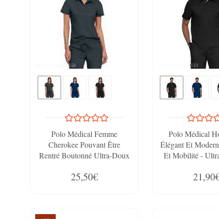
Polo Médical Femme
Polo Médical H
Cherokee Pouvant Être
Élégant Et Modern
Rentré Boutonné Ultra-Doux
Et Mobilité - Ult
Respirable Et Facile À
Respirant - C
25,50€
21,90
Entretenir