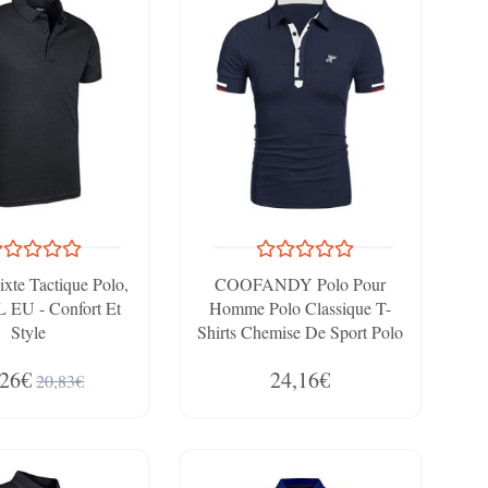
xte Tactique Polo,
COOFANDY Polo Pour
L EU - Confort Et
Homme Polo Classique T-
Style
Shirts Chemise De Sport Polo
De Base Polo De Golf À
,26€
24,16€
Manches Courtes (Bleu
20,83€
Marine L)