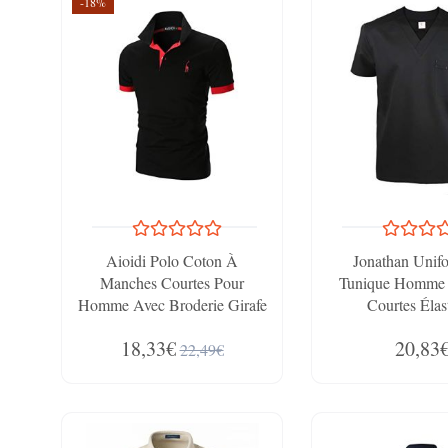
-18%
Aioidi Polo Coton À
Jonathan Unif
Manches Courtes Pour
Tunique Homme
Homme Avec Broderie Girafe
Courtes Élas
Rugby T-Shirt, Noir, 4xl
18,33€
20,83
22,49€