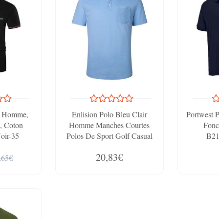
 Homme,
Enlision Polo Bleu Clair
Portwest 
, Coton
Homme Manches Courtes
Fonc
oir-35
Polos De Sport Golf Casual
B2
Polo D'été Business Polo T-
20,83€
Shirt Avec Poche Regular Fit
,65€
L