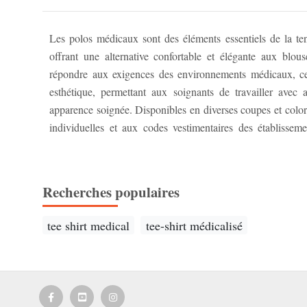
Les polos médicaux sont des éléments essentiels de la ten
intègrent des propriétés antimicrobiennes et des tissus r
offrant une alternative confortable et élégante aux blous
optimale et un confort accru tout au long de la journée. E
répondre aux exigences des environnements médicaux, ces 
qualité, les professionnels de santé investissent dans un
esthétique, permettant aux soignants de travailler avec
apparence soignée. Disponibles en diverses coupes et colori
individuelles et aux codes vestimentaires des établissem
Recherches populaires
tee shirt medical
tee-shirt médicalisé