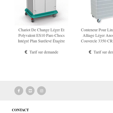
Chariot De Change Léger Et
Conteneur Pour Lin
Polyvalent ES10 Pare-Chocs
Alliage Léger Ano
Intégré Plan Surélevé Étagère
Couvercle 3350 CR
En Acier Peinte En Époxy
Sur Charnières Par
Tarif sur demande
Tarif sur d
Base
CONTACT