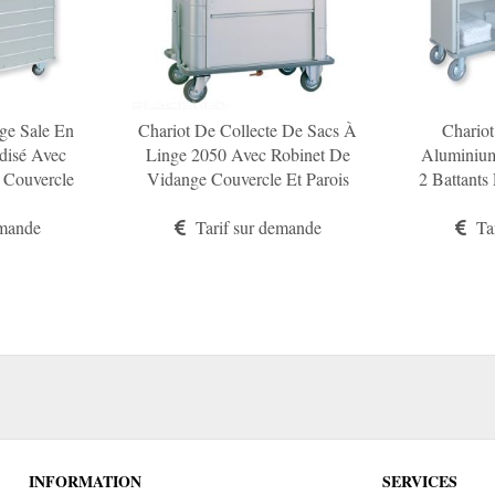
ge Sale En
Chariot De Collecte De Sacs À
Chariot
disé Avec
Linge 2050 Avec Robinet De
Aluminium
 Couvercle
Vidange Couvercle Et Parois
2 Battants
e-Chocs De
Avant En 3 Partie
En
emande
Tarif sur demande
Tar
INFORMATION
SERVICES