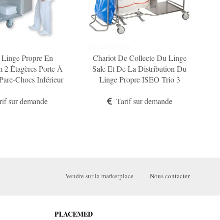
 Linge Propre En
Chariot De Collecte Du Linge
 2 Étagères Porte À
Sale Et De La Distribution Du
 Pare-Chocs Inférieur
Linge Propre ISEO Trio 3
C
 Caoutchouc
Étagères Inox 2 Porte-Sacs Inox
if sur demande
Avec Pédales Et Wasty
Tarif sur demande
Vendre sur la marketplace
Nous contacter
PLACEMED