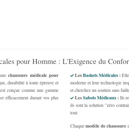
ales pour Homme : L'Exigence du Confort e
chaussure médicale pour
Les
Baskets Médicales
:
'une
Elle
ue, durabilité à toute épreuve et
moderne et leur technologie ins
est conçue comme une gamme
et cherchez un soutien sans faille
Les
Sabots Médicaux
:
er efficacement durant vos plus
Ils re
ils sont la solution "zéro contra
tout.
modèle de chaussure
Chaque
e