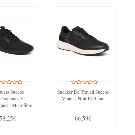
akers Suecos
Sneaker De Travail Suecos
dérapantes Et
Vinter - Noir Et Blanc
iques - Microfibre
 - Lacets Réglables
58,25€
66,59€
Lace Stoppers