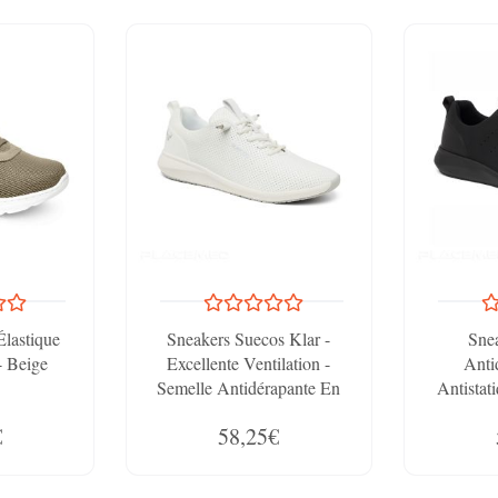
Élastique
Sneakers Suecos Klar -
Sne
- Beige
Excellente Ventilation -
Anti
Semelle Antidérapante En
Antistat
Caoutchouc - Chaussures De
Respirante
€
58,25€
Travail Pro
Avec 