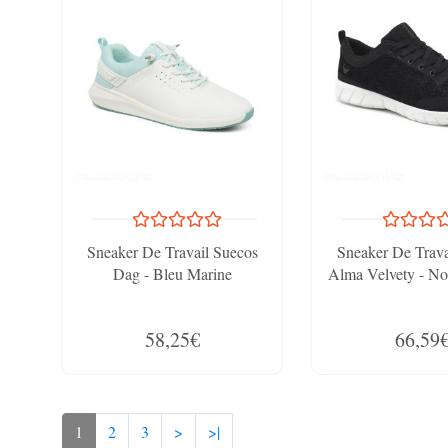
Sneaker De Travail Suecos
Sneaker De Trava
Dag - Bleu Marine
Alma Velvety - No
58,25€
66,59
1
2
3
>
>|