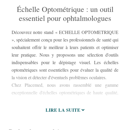
Échelle Optométrique : un outil
essentiel pour ophtalmologues
Découvrez notre stand « ECHELLE OPTOMETRIQUE
all
», spécialement conçu pour les professionnels de santé qui
Log
souhaitent offrir le meilleur à leurs patients et optimiser
de 
leur pratique. Nous y proposons une sélection d'outils
spé
indispensables pour le dépistage visuel. Les échelles
Not
optométriques sont essentielles pour évaluer la qualité de
com
la vision et détecter d'éventuels problèmes oculaires.
dis
Chez Placemed, nous avons rassemblé une gamme
un 
exceptionnelle d'échelles optométriques de haute qualité,
fiab
LIRE LA SUITE