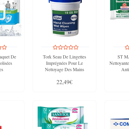
Paquet De
Tork Seau De Lingettes
ST MA
olisées
Imprégnées Pour Le
Nettoyante
es
Nettoyage Des Mains
Anti
Compostab
22,49€
Ex