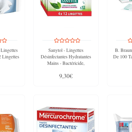
Lingettes
Sanytol - Lingettes
B. Braun
2 Lingettes
Désinfectantes Hydratantes
De 100 T
Mains - Bactéricide,
Virucide, Fongicide - Sans
9,30€
Rinçage - Parfum Thé Vert -
Format Compact Pratiquant