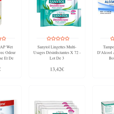
AP Wet
Sanytol Lingettes Multi-
Tampo
vec Odeur
Usages Désinfectantes X 72 -
D'Alcool 
se Et De
Lot De 3
Bo
er De 70
€
13,42€
mides)