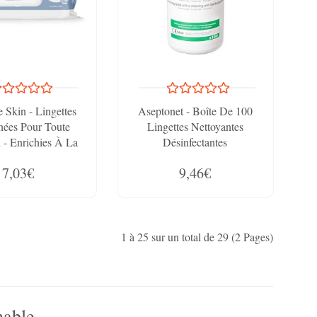
 Skin - Lingettes
Aseptonet - Boîte De 100
nées Pour Toute
Lingettes Nettoyantes
 - Enrichies À La
Désinfectantes
 - PH Neutre À La
7,03€
9,46€
chet De 50 Unités
1 à 25 sur un total de 29 (2 Pages)
hable