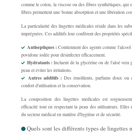
comme le coton, la viscose ou des fibres synthétiques, qui o
fibres permettent une bonne absorption et une libération co
La particularité des lingettes médicales réside dans les subs
imprégnées. Ces additifs leur confèrent des propriétés spécif
Antiseptiques :
Contiennent des agents comme l'alcool éthylique, la chlorhexidine ou la
povidone iodée pour désinfecter efficacement.
Hydratants :
Incluent de la glycérine ou de l'aloé vera pour préserver l'hydratation de la
peau et éviter les irritations.
Autres additifs :
Des émollients, parfums doux ou conservateurs pour améliorer le
confort d'utilisation et la conservation.
La composition des lingettes médicales est soigneusem
efficacité tout en respectant la peau des utilisateurs. Elles
du secteur médical en matière d'hygiène et de sécurité.
Quels sont les différents types de lingettes 