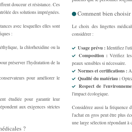
ffrent douceur et résistance. Ces
ntrôlée des solutions imprégnées.
Comment bien choisir 
tances avec lesquelles elles sont
Le choix des lingettes médicale
iques :
considérer :
Usage prévu :
Identifiez l'u
Composition :
Vérifiez les ingrédients actifs, privilégiez les formules adaptées aux
peaux sensibles si nécessaire.
Normes et certifications :
A
Qualité du matériau :
Optez
Respect de l'environneme
l'impact écologique.
ent étudiée pour garantir leur
 répondent aux exigences strictes
Considérez aussi la fréquence d'u
l'achat en gros peut être plus 
une large sélection répondant à c
médicales ?