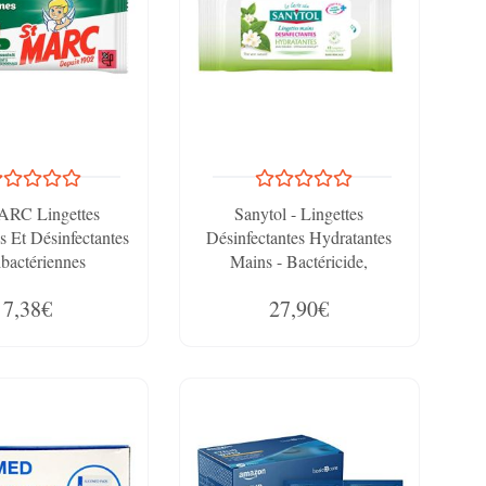
RC Lingettes
Sanytol - Lingettes
s Et Désinfectantes
Désinfectantes Hydratantes
bactériennes
Mains - Bactéricide,
les - 30 Lingettes
Virucide, Fongicide - Sans
7,38€
27,90€
tra-Larges
Rinçage - Parfum Thé Vert -
Format Compact Pratique