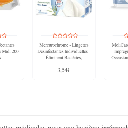
ectantes
Mercurochrome - Lingettes
MoliCare
e Midi 200
Désinfectantes Individuelles -
Imprég
s
Éliminent Bactéries,
Occasion
Champignons Et Virus - 12
Camomille
3,54€
Sachets
Peau - Sa
ettes médicales pour une hygiène irréproc