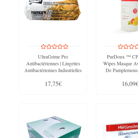
UltraGrime Pro
PurDoux ™ CP
Antibactériennes | Lingettes
Wipes Masque A
Antibactériennes Industrielles
De Pamplemous
Pour La Désinfection Et
Citron (Canist
17,75€
16,09
L'Élimination De La Saleté
Lingettes Hu