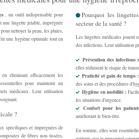
Pourquoi les lingette
es
, un outil indispensable pour
t une lingette jetable, imprégnée
secteur de la santé ?
 pour nettoyer la peau, les plaies,
Les lingettes médicales jouent u
frir une hygiène optimale tout en
des infections. Leur utilisation p
Prévention des infections 
elles réduisent le risque de trans
s en éliminant efficacement les
Praticité et gain de temps :
Prêtes à l'emp
 essentielles pour maintenir un
des soins et des procédures d'hy
nets médicaux. Leur utilisation
Hygiène en mobilité :
Faciles à transporter, idéales pour les interventions à domicile ou
 soignant.
les situations d'urgence.
Confort pour les patient
icale ?
améliorant le bien-être.
aux spécifiques et imprégnées de
En somme, elles sont essentielle
composées de fibres non tissées,
patients que le personnel soignan