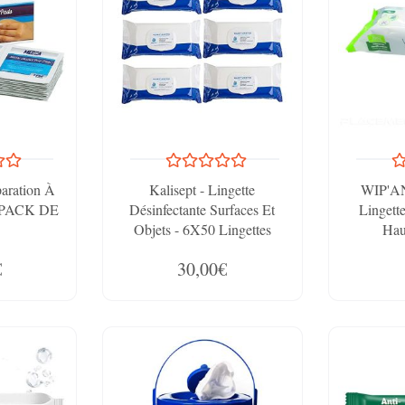
aration À
Kalisept - Lingette
WIP'AN
 PACK DE
Désinfectante Surfaces Et
Lingett
Objets - 6X50 Lingettes
Hau
Épaisses, Grand Format,
€
30,00€
Résistantes