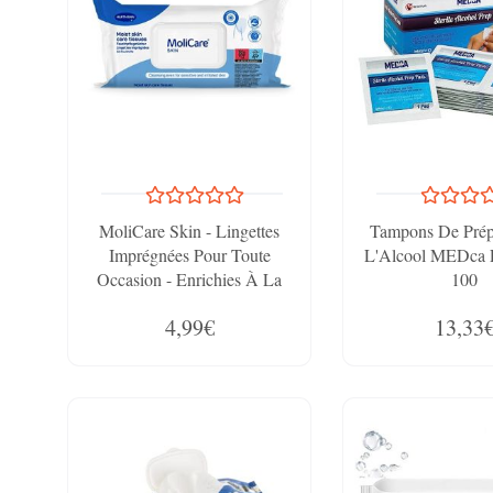
MoliCare Skin - Lingettes
Tampons De Prép
Imprégnées Pour Toute
L'Alcool MEDca
Occasion - Enrichies À La
100
Camomille - PH Neutre À La
4,99€
13,33
Peau - Sachet De 50 Unités