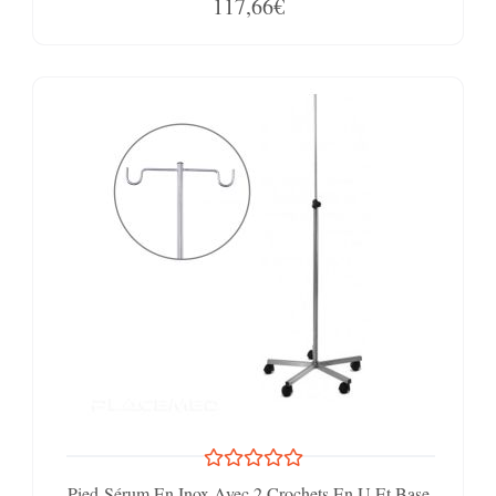
117,66€
Pied-Sérum En Inox Avec 2 Crochets En U Et Base