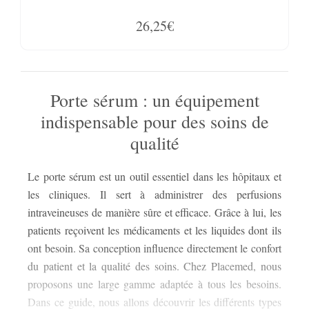
26,25€
Porte sérum : un équipement
indispensable pour des soins de
qualité
Le porte sérum est un outil essentiel dans les hôpitaux et
disponibles, comment les choisir, les considérations de
les cliniques. Il sert à administrer des perfusions
sécurité, leur entretien et les innovations qui améliorent les
intraveineuses de manière sûre et efficace. Grâce à lui, les
soi
patients reçoivent les médicaments et les liquides dont ils
ont besoin. Sa conception influence directement le confort
sé
du patient et la qualité des soins. Chez Placemed, nous
proposons une large gamme adaptée à tous les besoins.
Dans ce guide, nous allons découvrir les différents types