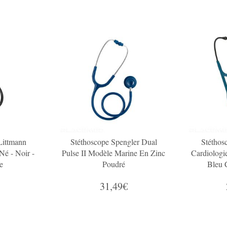
Littmann
Stéthoscope Spengler Dual
Stéthos
Né - Noir -
Pulse II Modèle Marine En Zinc
Cardiologi
e
Poudré
Bleu 
31,49€