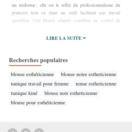
un uniforme ; elle est le reflet du professionnalisme du
ess
praticien tout en étant un outil facilitant son travail
quotidien. Une blouse adaptée contribue au confort du
LIRE LA SUITE
Recherches populaires
blouse esthéticienne
blouse noire estheticienne
tunique travail pour femme
tenue estheticienne
tunique kiné
blouse noir estheticienne
blouse pour esthéticienne