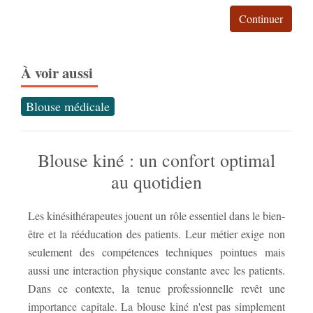
Continuer
À voir aussi
Blouse médicale
Blouse kiné : un confort optimal
au quotidien
Les kinésithérapeutes jouent un rôle essentiel dans le bien-
kinésithérapeute, assure une image professionnelle auprès
être et la rééducation des patients. Leur métier exige non
des patients et respecte les normes d'hygiène strictes du
seulement des compétences techniques pointues mais
secteur médical. Cet article explore les différentes
aussi une interaction physique constante avec les patients.
caractéristiques à considérer lors du choix de la blouse
Dans ce contexte, la tenue professionnelle revêt une
idé
importance capitale. La blouse kiné n'est pas simplement