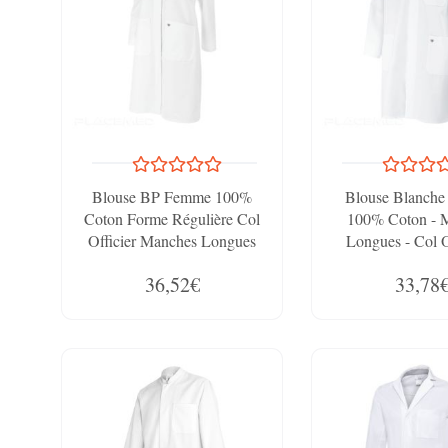
Blouse BP Femme 100%
Blouse Blanche
Coton Forme Régulière Col
100% Coton - 
Officier Manches Longues
Longues - Col Of
Fente D’Aisance Au Dos
Grande Mobilité 
36,52€
33,78
Fente D’Ais