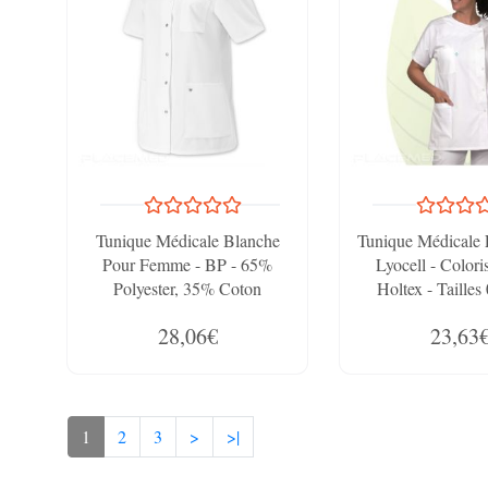
Tunique Médicale Blanche
Tunique Médicale 
Pour Femme - BP - 65%
Lyocell - Colori
Polyester, 35% Coton
Holtex - Tailles
28,06€
23,63
1
2
3
>
>|