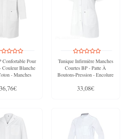
 Confortable Pour
Tunique Infirmière Manches
 Couleur Blanche
Courtes BP - Patte À
oton - Manches
Boutons-Pression - Encolure
 Et Col À Revers
V
36,76€
33,08€