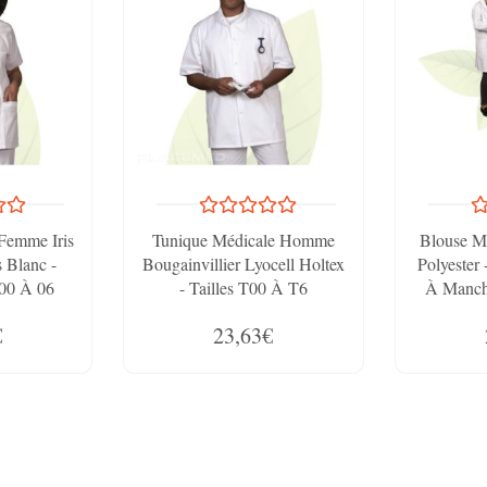
Femme Iris
Tunique Médicale Homme
Blouse Mi
s Blanc -
Bougainvillier Lyocell Holtex
Polyester
 00 À 06
- Tailles T00 À T6
À Manch
Profess
€
23,63€