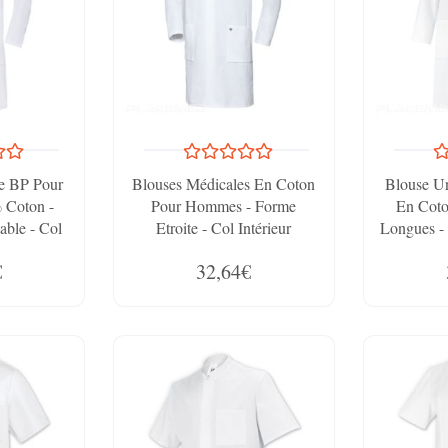
e BP Pour
Blouses Médicales En Coton
Blouse Un
 Coton -
Pour Hommes - Forme
En Cot
able - Col
Etroite - Col Intérieur
Longues -
genté
Argenté Anti-Salissures
Un Styl
€
32,64€