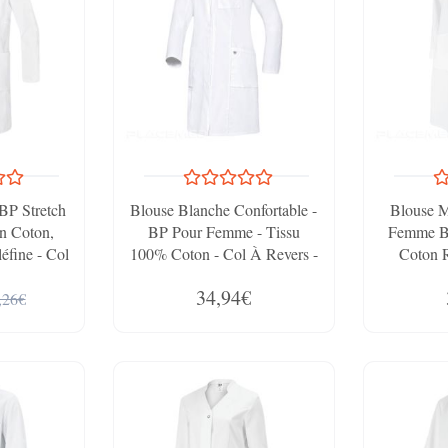
BP Stretch
Blouse Blanche Confortable -
Blouse 
n Coton,
BP Pour Femme - Tissu
Femme BP
léfine - Col
100% Coton - Col À Revers -
Coton R
blure Anti-
Finition Soignée
34,94€
amp;amp;amp;amp;amp;amp;amp;amp;amp;amp;amp;amp;a
e
,26€