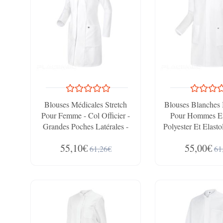
Blouses Médicales Stretch
Blouses Blanches 
Pour Femme - Col Officier -
Pour Hommes E
Grandes Poches Latérales -
Polyester Et Elasto
Confort
Officier Avec Dou
55,10€
55,00€
&amp;amp;amp;amp;amp;amp;amp;amp;amp;amp;
Salissur
61,26€
61
Mobilité BP