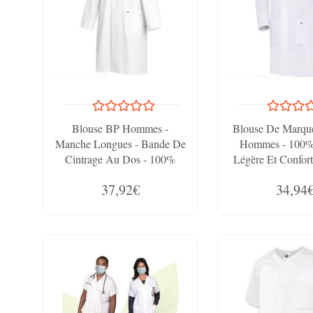
Blouse BP Hommes -
Blouse De Marqu
Manche Longues - Bande De
Hommes - 100%
Cintrage Au Dos - 100%
Légère Et Confort
Coton Pour Un Confort
Intérieur Ar
37,92€
34,94
Absolu