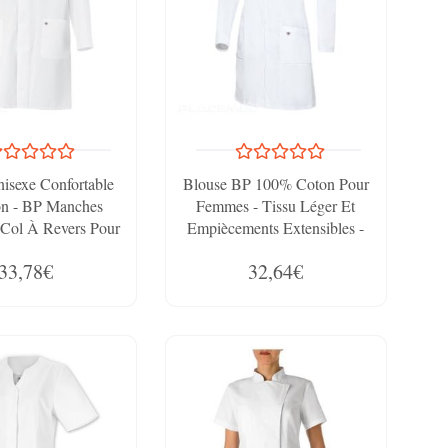
isexe Confortable
Blouse BP 100% Coton Pour
on - BP Manches
Femmes - Tissu Léger Et
 Col À Revers Pour
Empiècements Extensibles -
e Professionnel
Conception Etroite Et
33,78€
32,64€
Elégante