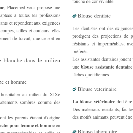
touche de convivialité.
me
, Placemed vous propose une
ptées à toutes les professions
Blouse dentiste
vants et répondent aux exigences
Les dentistes ont des exigence
oupes, tailles et couleurs, elles
protègent des projections de 
ment de travail, que ce soit en
résistants et imperméables, a
préférés.
Les assistantes dentaires jouent un rôle da
se blanche dans le milieu
blouse assistante dentaire
une
tâches quotidiennes.
mme et homme
Blouse veterinaire
 hospitalier au milieu du XIXe
La blouse vétérinaire
doit être
s vêtements sombres comme des
Des matériaux résistants, facile
des motifs animaux peuvent être u
dont les parents étaient d'origine
anche pour femme et homme
en
Blouse laboratoire
nt reconnaissables et qu'ils se