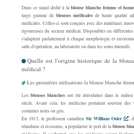
blouse blanche femme et hom
Dans ce stand dédié à la
blouses médicales
large gamme de
de haute qualité ada
médicales. Celles-ci sont conçues avec des matériaux inno
rigoureuses du secteur médical. Disponibles en différentes c
s'adaptent parfaitement à chaque morphologie et environne
salle d'opération, au laboratoire ou dans les soins intensifs.
Quelle est l'origine historique de la blou
médical ?
Les premières utilisations la blouse blanche fe
blouses blanches
Les
ont été introduites dans le milieu
siècle. Avant cela, les médecins portaient souvent de
costumes noirs ou gris.
Sir William Osler
En 1813, le professeur canadien
, 
blouse bl
irlandaise et écossaise, a popularisé le port de la
médecine. Il souhaitait que les médecins soient facileme