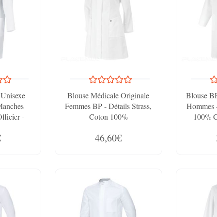
 Unisexe
Blouse Médicale Originale
Blouse BP
Manches
Femmes BP - Détails Strass,
Hommes -
ficier -
Coton 100%
100% C
Grâce À Sa
Longues
€
46,60€
ance