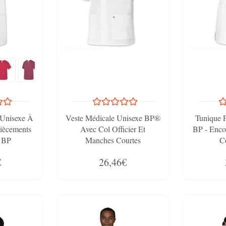
 Unisexe À
Veste Médicale Unisexe BP®
Tunique 
iècements
Avec Col Officier Et
BP - Enc
s BP
Manches Courtes
C
€
26,46€