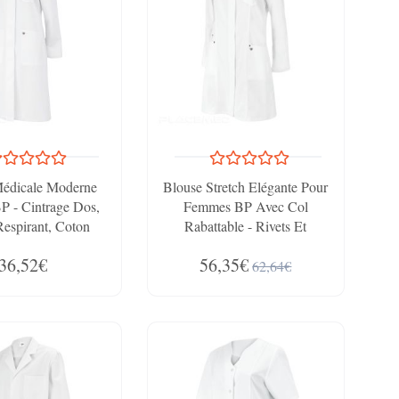
Médicale Moderne
Blouse Stretch Elégante Pour
 - Cintrage Dos,
Femmes BP Avec Col
espirant, Coton
Rabattable - Rivets Et
100%
Surpiqûres Décoratives
36,52€
56,35€
mp;amp;amp;amp;
Argentées
62,64€