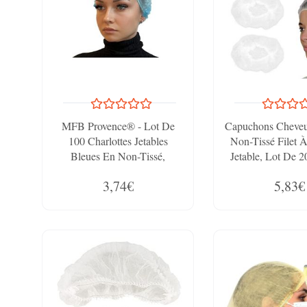
MFB Provence® - Lot De
Capuchons Cheveux
100 Charlottes Jetables
Non-Tissé Filet 
Bleues En Non-Tissé,
Jetable, Lot De 
Modèle Accordéon
Respirants Et Réu
3,74€
5,83€