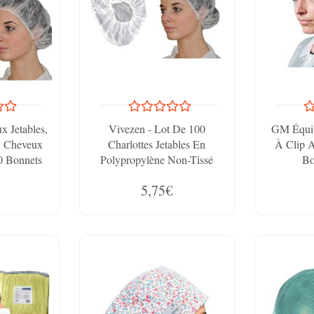
 Jetables,
Vivezen - Lot De 100
GM Équip
À Cheveux
Charlottes Jetables En
À Clip A
20 Bonnets
Polypropylène Non-Tissé
Bo
tilisables
Avec Serrage Élastique
5,75€