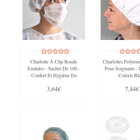
Charlotte À Clip Ronde
Charlottes Polyest
Emilabo - Sachet De 100 -
Pour Soignants - 
Confort Et Hygiène En
Coloris Bl
Milieu Médical
3,64€
7,44€