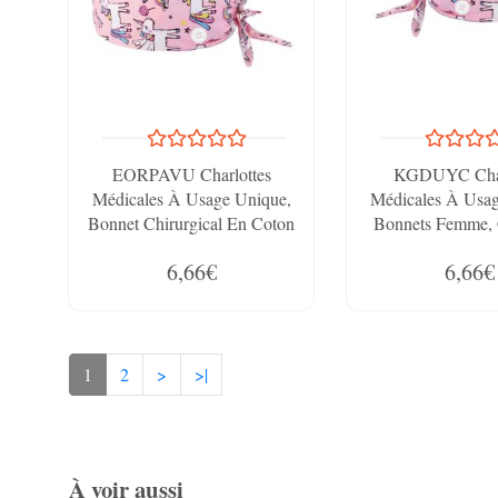
EORPAVU Charlottes
KGDUYC Char
Médicales À Usage Unique,
Médicales À Usag
Bonnet Chirurgical En Coton
Bonnets Femme, 
Imprimé Doux, Chapeau
Chirurgicale Im
6,66€
6,66€
D'Infirmière, Chapeau De
Coton Doux, 
Chef, Serviette Absorbante
D'Infirmière, C
Chef
1
2
>
>|
À voir aussi