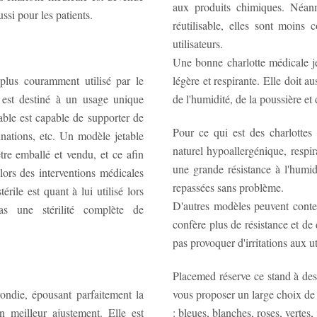
aux produits chimiques. Néanmo
ssi pour les patients.
réutilisable, elles sont moins 
utilisateurs.
Une bonne charlotte médicale je
 plus couramment utilisé par le
légère et respirante. Elle doit a
e est destiné à un usage unique
de l'humidité, de la poussière e
able est capable de supporter de
Pour ce qui est des charlottes 
nations, etc. Un modèle jetable
naturel hypoallergénique, respir
être emballé et vendu, et ce afin
une grande résistance à l'humid
s lors des interventions médicales
repassées sans problème.
rile est quant à lui utilisé lors
D'autres modèles peuvent conten
as une stérilité complète de
confère plus de résistance et de durabilité. Ces modèles sont réputés n
pas provoquer d'irritations aux ut
Placemed réserve ce stand à des 
ndie, épousant parfaitement la
vous proposer un large choix de 
n meilleur ajustement. Elle est
: bleues, blanches, roses, vertes