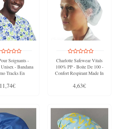
Pour Soignants -
Charlotte Safewear Vitals
 Unisex - Bandana
100% PP - Boite De 100 -
rmo Tracks En
Confort Respirant Made In
icrofibre
France
11,74€
4,63€