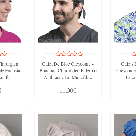
Chirurgien
Calot De Bloc Creyconfé -
Calots 
èle Fuchsia
Bandana Chirurigien Palermo
Creyconfe
confé
Anthracite En Microfibre
Pale
M
€
11,30€