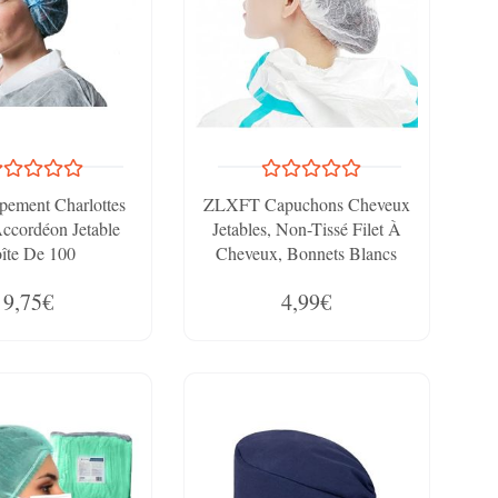
ement Charlottes
ZLXFT Capuchons Cheveux
ccordéon Jetable
Jetables, Non-Tissé Filet À
îte De 100
Cheveux, Bonnets Blancs
Jetables Respirants, Lot De
9,75€
4,99€
20