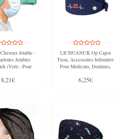
 Cheveux Jetable -
LICHUANUK Op Capot
rlottes Jetables
Tissu, Accessoires Infirmière
ek (Vert) - Pour
Pour Médecins, Dentistes,
e Alimentaire
Pharmaceutiques, Taille
8,21€
6,25€
ion Et Médical, 53
Unique, Bleu Marine
espirantes Et
ésistantes