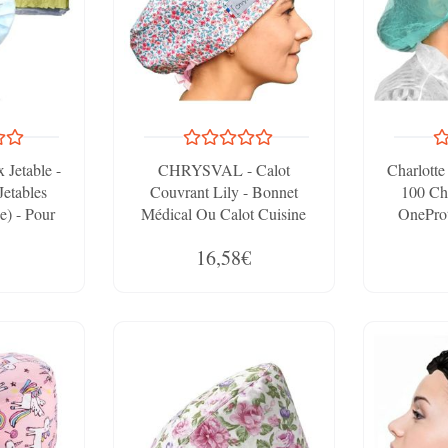
 Jetable -
CHRYSVAL - Calot
Charlotte
Jetables
Couvrant Lily - Bonnet
100 Cha
e) - Pour
Médical Ou Calot Cuisine
OneProt
taire
Unisexe 100% Coton Oeko-
Usag
16,58€
édical, 53
Tex - Réglable Avec Attaches
Restaurat
tes Et
Et Élastique
Cm, R
es
R