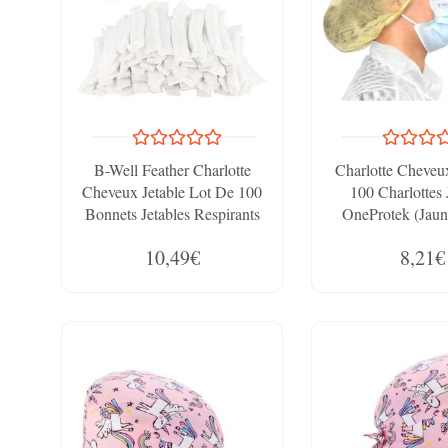
B-Well Feather Charlotte
Charlotte Cheveux
Cheveux Jetable Lot De 100
100 Charlottes 
Bonnets Jetables Respirants
OneProtek (Jaun
Et Résistants Avec Bande
Usage Alimen
10,49€
8,21€
Élastique (Blanc)
Restauration Et M
Cm, Respiran
Résistant