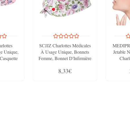
lottes
SCJJZ Charlottes Médicales
MEDIPRO
e Unique,
À Usage Unique, Bonnets
Jetable 
Casquette
Femme, Bonnet D'Infirmière
Charl
primée En
Dentaire, Bonnet De
Polyprop
8,33€
Chapeau
Médecin, Bonnet Chirurgical
Diam
hapeau De
Réutilisable Avec Boutons
Alimentair