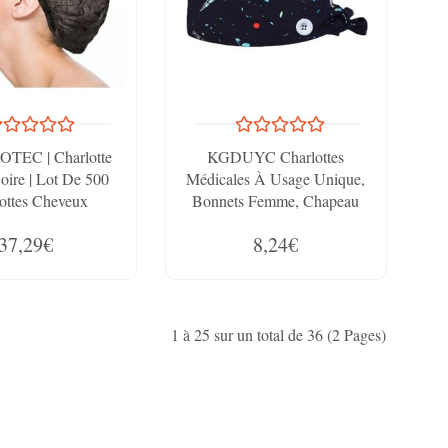
TEC | Charlotte
KGDUYC Charlottes
Noire | Lot De 500
Médicales À Usage Unique,
ottes Cheveux
Bonnets Femme, Chapeau
ylène Non Tissé |
Chirurgical Réutilisable Pour
37,29€
8,24€
ètre 48 Cm |
Hommes Et Femmes Avec
e, Cuisine, Casque
Boutons Et Motif Ciel Étoilé
1 à 25 sur un total de 36 (2 Pages)