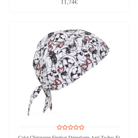
11,74€
Calot Chirurgien Finition Déperlante Anti-Taches Et