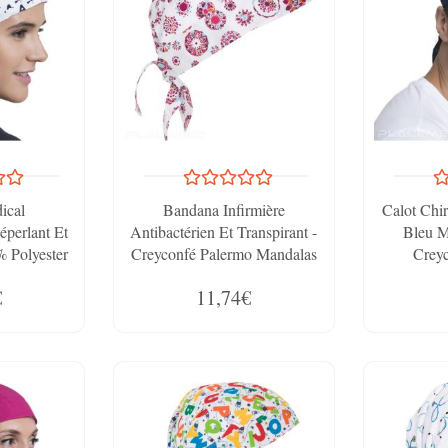
ical
Bandana Infirmière
Calot Chi
éperlant Et
Antibactérien Et Transpirant -
Bleu M
% Polyester
Creyconfé Palermo Mandalas
Creyc
sa Love
Microfibre 100% Polyester
€
11,74€