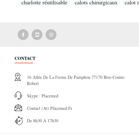
charlotte réutilisable
calots chirurgicaux
calot
CONTACT
16 Allée De La Ferme De Pamphou 77170 Brie-Comte-
Robert
Skype : Placemed
Contact (at) Placemed.fr
De 8h30 À 17h30