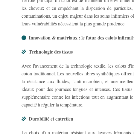
Le rôle principal du calot est de maintenir un environnemen
les cheveux et en empêchant la dispersion de particules, 
contaminations, un enjeu majeur dans les soins infirmiers où 
leurs vulnérabilités nécessitent la plus grande prudence.
Innovation & matériaux : le futur des calots infirmiè
Technologie des tissus
Avec l'avancement de la technologie textile, les calots d'i
coton traditionnel. Les nouvelles fibres synthétiques offre
la résistance aux fluides, l'anti-microbien, et une meilleu
idéaux pour des journées longues et intenses. Ces tissus
supplémentaire contre les infections tout en augmentant le 
capacité à réguler la température.
Durabilité et entretien
Le choix d'un matériau résistant aux lavages fréquents 