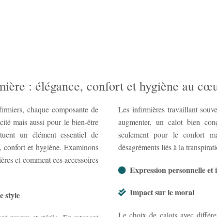
mière : élégance, confort et hygiène au cœ
firmiers, chaque composante de
Les infirmières travaillant souv
cité mais aussi pour le bien-être
augmenter, un calot bien conç
tituent un élément essentiel de
seulement pour le confort ma
e, confort et hygiène. Examinons
désagréments liés à la transpirat
mières et comment ces accessoires
Expression personnelle et
Impact sur le moral
e style
Le choix de calots avec différe