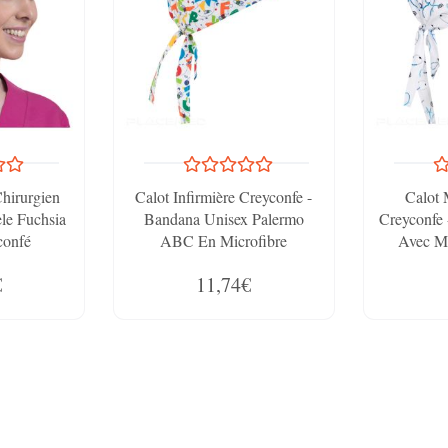
Chirurgien
Calot Infirmière Creyconfe -
Calot 
èle Fuchsia
Bandana Unisex Palermo
Creyconfe
confé
ABC En Microfibre
Avec Mo
€
11,74€