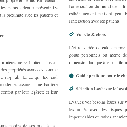
t propre et stérile. En retenant
l'amélioration du moral des infir
les calots aident à prévenir les
esthétiquement plaisant peut 
la proximité avec les patients et
l'interaction avec les patients.
Variété & choix
re
L'offre variée de calots permet
goûts personnels ou même de 
nfirmières ne se limitent plus au
dimension ludique à leur unifor
nt des propriétés avancées comme
Guide pratique pour le cho
re respirabilité, ce qui les rend
 modernes assurent une barrière
Sélection basée sur le beso
confort par leur légèreté et leur
Évaluez vos besoins basés sur vo
les unités avec des risques p
imperméables ou traités antimicr
sans perdre de ses qualités est