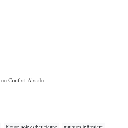
 un Confort Absolu
blouse noir estheticienne
tuniques infirmiere