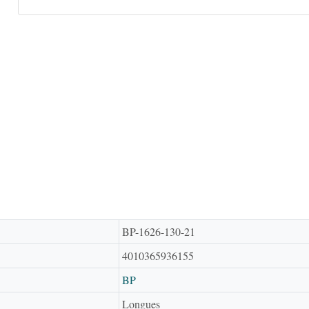
BP-1626-130-21
4010365936155
BP
Longues