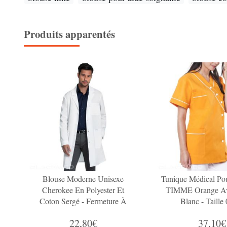
Produits apparentés
Blouse Moderne Unisexe
Tunique Médical Po
Cherokee En Polyester Et
TIMME Orange Av
Coton Sergé - Fermeture À
Blanc - Taille
Quatre Boutons À L'Avant
22,80€
37,10€