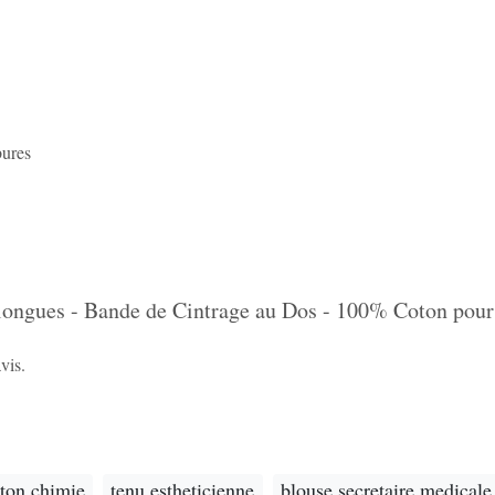
bures
ongues - Bande de Cintrage au Dos - 100% Coton pour
vis.
oton chimie
tenu estheticienne
blouse secretaire medicale