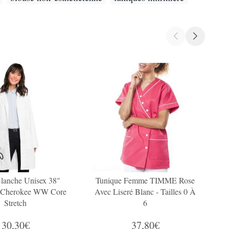
lanche Unisex 38"
Tunique Femme TIMME Rose
T
n Cherokee WW Core
Avec Liseré Blanc - Tailles 0 À
Stretch
6
30,30€
37,80€