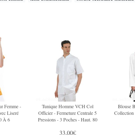
ur Femme -
Tunique Homme VCH Col
Blouse B
ec Liseré
Officier - Fermeture Centrale 5
Collectio
 0 À 6
Pressions - 3 Poches - Haut. 80
Cm
33,00€