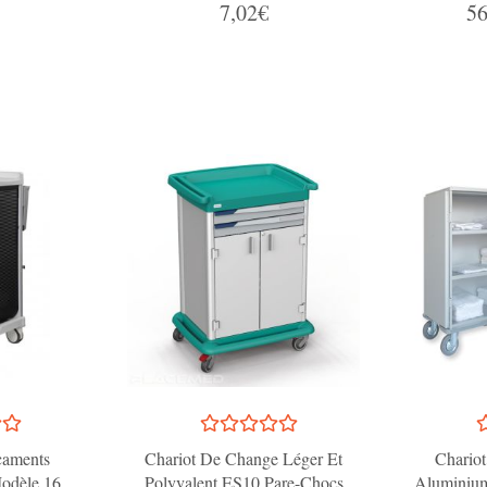
7,02€
56
caments
Chariot De Change Léger Et
Chariot
dèle 16
Polyvalent ES10 Pare-Chocs
Aluminium