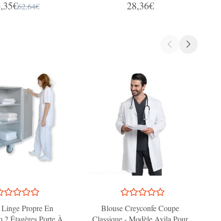
,35€
28,36€
Argentées
62,64€
 Linge Propre En
Blouse Creyconfe Coupe
 2 Étagères Porte À
Classique - Modèle Avila Pour