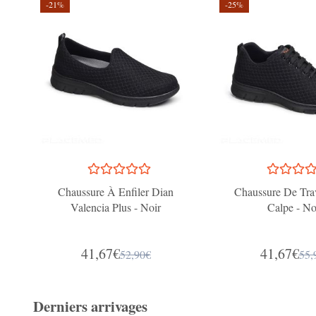
-21%
-25%
Chaussure À Enfiler Dian
Chaussure De Tra
Valencia Plus - Noir
Calpe - No
41,67€
41,67€
52,90€
55,
Derniers arrivages