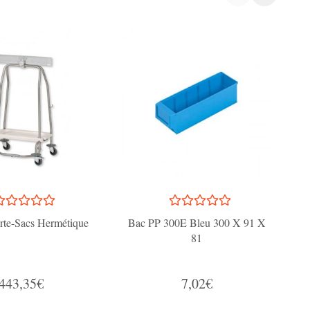
rte-Sacs Hermétique
Bac PP 300E Bleu 300 X 91 X
81
G
443,35€
7,02€