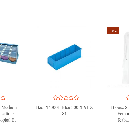
-10%
er Medium
Bac PP 300E Bleu 300 X 91 X
Blouse St
cations
81
Femme
opital Et
Rabatt
raite
Surpiq