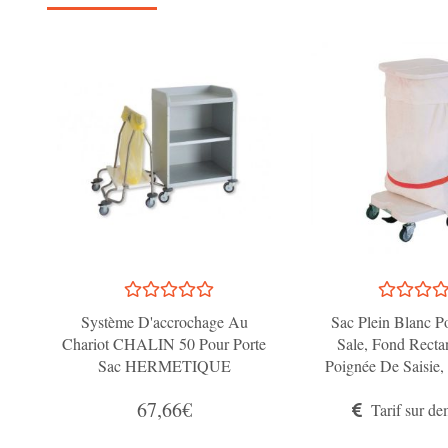
Système D'accrochage Au
Sac Plein Blanc P
Chariot CHALIN 50 Pour Porte
Sale, Fond Rectan
Sac HERMETIQUE
Poignée De Saisie,
Par Cordelle Coul
67,66€
Tarif sur d
Rayure Ro