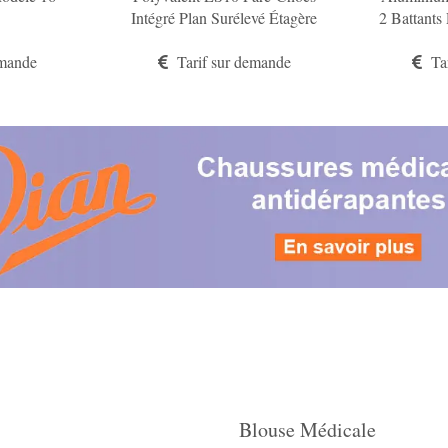
Intégré Plan Surélevé Étagère
2 Battants
En Acier Peinte En Époxy
En
emande
Tarif sur demande
Tar
Blouse Médicale