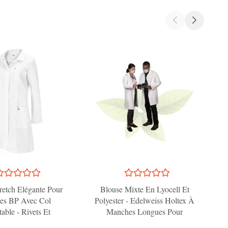
retch Elégante Pour
Blouse Mixte En Lyocell Et
C
s BP Avec Col
Polyester - Edelweiss Holtex À
able - Rivets Et
Manches Longues Pour
B
ûres Décoratives
Professionnels De Santé - T.3