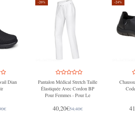
-26%
-24%
vail Dian
Pantalon Médical Stretch Taille
Chaussu
ir
Élastiquée Avec Cordon BP
Code
Pour Femmes - Pour Le
Personnel De Laboratoire
40,20€
41
90€
54,40€