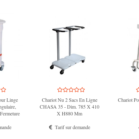
our Linge
Chariot Nu 2 Sacs En Ligne
Chariot Po
gulaire,
CHASA 35 - Dim. 785 X 410
 Fermeture
X H880 Mm
issant -
emande
uge
Tarif sur demande