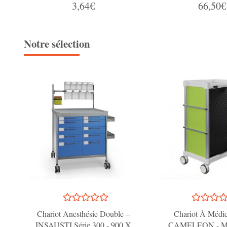
3,64€
66,50€
Notre sélection
Chariot Anesthésie Double –
Chariot À Médi
INSAUSTI Série 300 - 900 X
CAMELEON - Mo