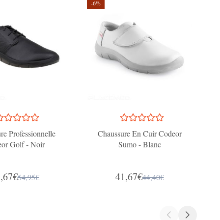
-6%
-
re Professionnelle
Chaussure En Cuir Codeor
B
or Golf - Noir
Sumo - Blanc
,67€
41,67€
54,95€
44,40€