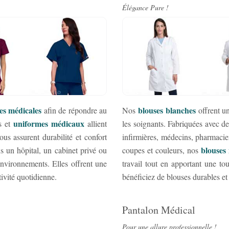
Élégance Pure !
es médicales
blouses blanches
afin de répondre au
Nos
offrent u
uniformes médicaux
s et
allient
les soignants. Fabriquées avec des 
ous assurent durabilité et confort
infirmières, médecins, pharmacien
blouses
s un hôpital, un cabinet privé ou
coupes et couleurs, nos
environnements. Elles offrent une
travail tout en apportant une to
tivité quotidienne.
bénéficiez de blouses durables et
Pantalon Médical
Pour une allure professionnelle !