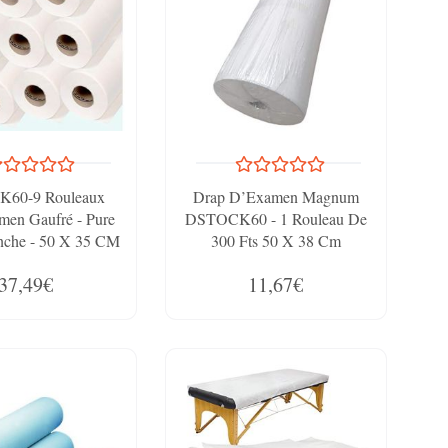
60-9 Rouleaux
Drap D’Examen Magnum
men Gaufré - Pure
DSTOCK60 - 1 Rouleau De
nche - 50 X 35 CM
300 Fts 50 X 38 Cm
135 Formats
37,49€
11,67€