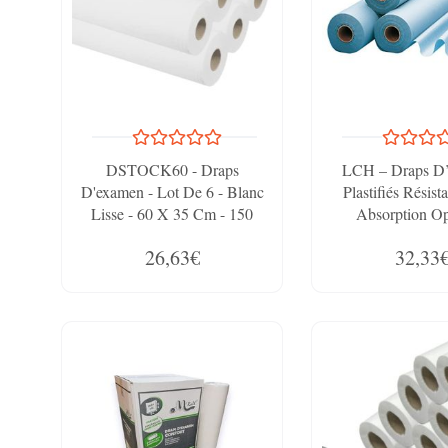
DSTOCK60 - Draps
LCH – Draps D
D'examen - Lot De 6 - Blanc
Plastifiés Résist
Lisse - 60 X 35 Cm - 150
Absorption Op
Formats - Pure Ouate -
26,63€
32,33
Fabriqué En France