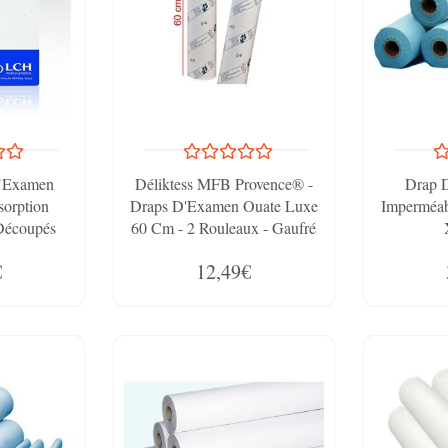
’Examen
Déliktess MFB Provence® -
Drap 
sorption
Draps D'Examen Ouate Luxe
Imperméab
Découpés
60 Cm - 2 Rouleaux - Gaufré
– Largeur
- Dimension 60x35cm
€
12,49€
son Par
e 12