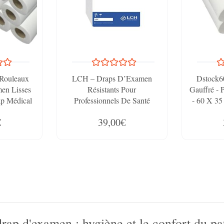
ouleaux
LCH – Draps D’Examen
Dstock6
en Lisses
Résistants Pour
Gauffré - 
p Médical
Professionnels De Santé
- 60 X 35
ure Ouate
€
39,00€
rap d'examen : hygiène et le confort du pa