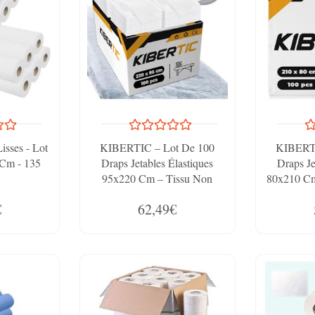
sses - Lot
KIBERTIC – Lot De 100
KIBERTI
 Cm - 135
Draps Jetables Élastiques
Draps Je
95x220 Cm – Tissu Non
80x210 Cm
Tissé
Drap D
€
62,49€
Jetable 
SMS |