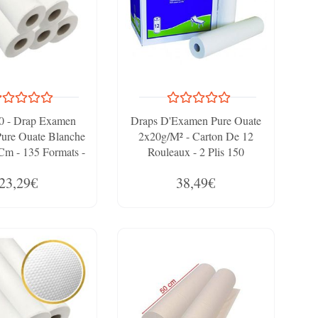
0 - Drap Examen
Draps D'Examen Pure Ouate
Pure Ouate Blanche
2x20g/m² - Carton De 12
Cm - 135 Formats -
Rouleaux - 2 Plis 150
 De 5 Rouleaux
Formats - 50x35cm - Certifié
23,29€
38,49€
France Medical Industrie