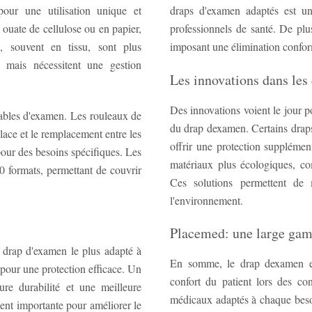
pour une utilisation unique et
draps d'examen adaptés est une
 ouate de cellulose ou en papier,
professionnels de santé. De plu
s, souvent en tissu, sont plus
imposant une élimination conform
 mais nécessitent une gestion
Les innovations dans les
Des innovations voient le jour p
 tables d'examen. Les rouleaux de
du drap dexamen. Certains draps
lace et le remplacement entre les
offrir une protection supplément
pour des besoins spécifiques. Les
matériaux plus écologiques, co
0 formats, permettant de couvrir
Ces solutions permettent de 
l'environnement.
Placemed: une large gam
e drap d'examen le plus adapté à
En somme, le drap dexamen est
s pour une protection efficace. Un
confort du patient lors des co
ure durabilité et une meilleure
médicaux adaptés à chaque besoin
ent importante pour améliorer le