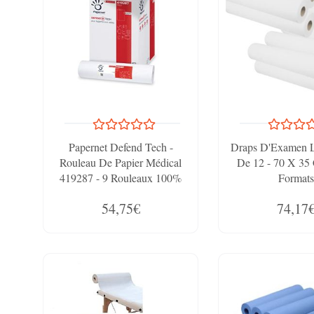
Papernet Defend Tech -
Draps D'Examen Li
Rouleau De Papier Médical
De 12 - 70 X 35
419287 - 9 Rouleaux 100%
Formats
Cellulose Avec Agent
54,75€
74,17
Antibactérien