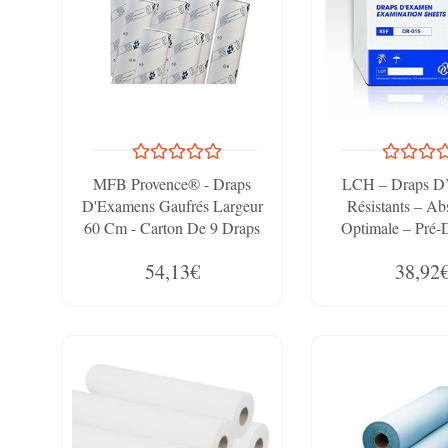
MFB Provence® - Draps
LCH – Draps D
D'Examens Gaufrés Largeur
Résistants – Ab
60 Cm - Carton De 9 Draps
Optimale – Pré-
Tous Les 38 Cm 
54,13€
38,92
50 Cm – Livrai
Rouleaux D