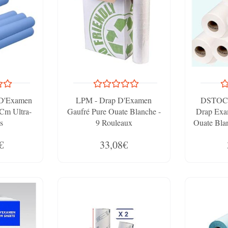
 D'Examen
LPM - Drap D'Examen
DSTOCK
 Cm Ultra-
Gaufré Pure Ouate Blanche -
Drap Exa
s
9 Rouleaux
Ouate Bla
- 
€
33,08€