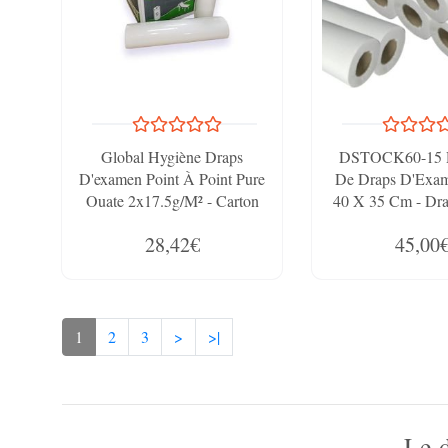
Global Hygiène Draps
DSTOCK60-15 R
D'examen Point À Point Pure
De Draps D'Exam
Ouate 2x17.5g/m² - Carton
40 X 35 Cm - Dra
De 9 Rouleaux - 2 Plis - 135
Lisse 40x35cm P
28,42€
45,00
Formats 50x35cm -
J226PMR
1
2
3
>
>|
Le d