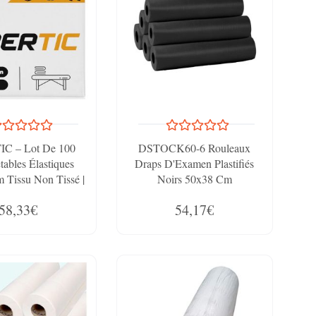
C – Lot De 100
DSTOCK60-6 Rouleaux
tables Élastiques
Draps D'Examen Plastifiés
 Tissu Non Tissé |
Noirs 50x38 Cm
'Examen Housse
58,33€
54,17€
De Haute Qualité
 Drap Table De
Massage