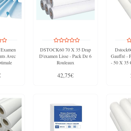
’Examen
DSTOCK60 70 X 35 Drap
Dstock6
ants Avec
D'examen Lisse - Pack De 6
Gauffré - 
timale
Rouleaux
- 50 X 35 
Le Lot
€
42,75€