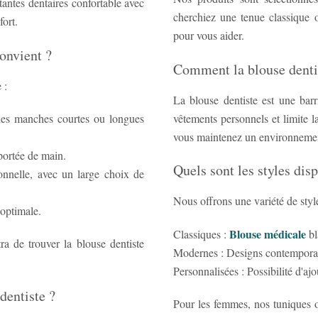
tantes dentaires confortable avec
cherchiez une tenue classique ou
fort.
pour vous aider.
onvient ?
Comment la blouse dentist
Plusieurs critères sont importants pour choisir le bon modèle :
La blouse dentiste est une barr
vêtements personnels et limite l
 des manches courtes ou longues
vous maintenez un environnement
 portée de main.
Quels sont les styles dis
onnelle, avec un large choix de
Nous offrons une variété de style
 optimale.
Blouse médicale
Classiques :
bl
a de trouver la blouse dentiste
Modernes : Designs contemporai
Personnalisées : Possibilité d'aj
dentiste ?
Pour les femmes, nos tuniques o