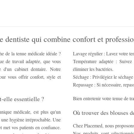
e dentiste qui combine confort et professi
he de la tenue médicale idéale ?
Lavage régulier : Lavez votre ten
e de travail adaptée, que vous
Température adaptée : Suivez 
e d'un cabinet dentaire. Notre
éliminer les bactéries.
ur vous offrir confort, style et
Séchage : Privilégiez le séchage 
Repassage : Si nécessaire, repa
-elle essentielle ?
Bien entretenir votre tenue de tr
tunique médicale, est plus qu'un
Où trouver des blouses de
e une hygiène irréprochable. Une
Chez Placemed, nous proposons u
et met vos patients en confiance.
Nos produits sont sélectionnés