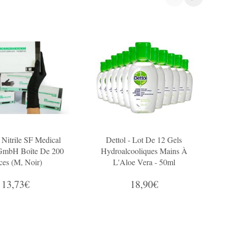
 Nitrile SF Medical
Dettol - Lot De 12 Gels
 GmbH Boîte De 200
Hydroalcooliques Mains À
A
ces (M, Noir)
L'Aloe Vera - 50ml
13,73€
18,90€